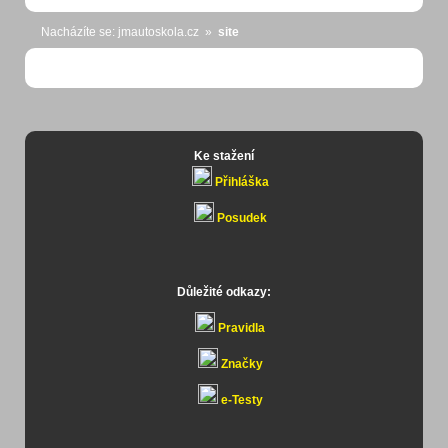
Nacházíte se: jmautoskola.cz
»
site
Ke stažení
Přihláška
Posudek
Důležité odkazy:
Pravidla
Značky
e-Testy