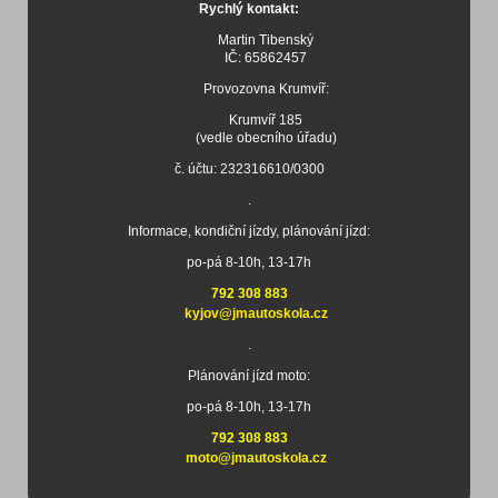
Rychlý kontakt:
Martin Tibenský
IČ: 65862457
Provozovna Krumvíř:
Krumvíř 185
(vedle obecního úřadu)
č. účtu: 232316610/0300
.
Informace, kondiční jízdy, plánování jízd:
po-pá 8-10h, 13-17h
792 308 883
kyjov@jmautoskola.cz
.
Plánování jízd moto:
po-pá 8-10h, 13-17h
792 308 883
moto@jmautoskola.cz