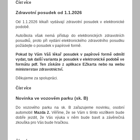
Číst více
Zdravotní posudek od 1.1.2026
Od 1.1.2026 lékaři vydávají zdravotní posudek v elektronické
podobě.
Autoškola však nemá přístup do elektronických zdravotních
posudků, proto při vydání elektronického zdravotního posudku
požádejte o posudek v papírové formě.
Pokud by Vám Váš lékař posudek v papírové formě odmítl
vydat, tak další varianta je posudek v elektronické podobě ve
formátu pdf. Ten získáte z aplikace EZkarta nebo na webu
ministerstav zdravotnictví.
Děkujeme za spolupráci.
Číst více
Novinka ve vozovém parku (sk. B)
Do vozového parku na sk. B zařazujeme novinku, osobní
automobil
Mazda 2.
Věříme, že se Vám s tímto vozítkem bude
dobře jezdit, že Vás výuka v něm bude bavit a závěrečná
zkouška pro Vás bude hračkou.