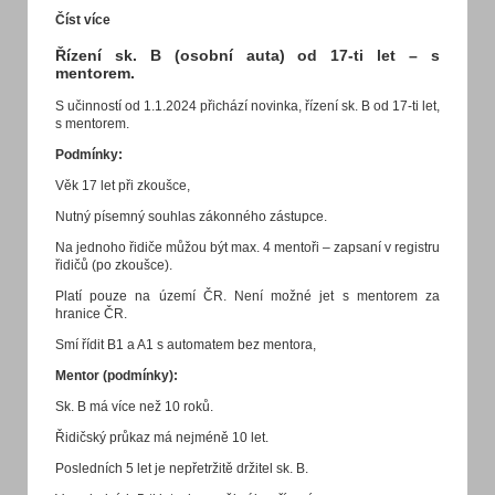
Číst více
Řízení sk. B (osobní auta) od 17-ti let – s
mentorem.
S učinností od 1.1.2024 přichází novinka, řízení sk. B od 17-ti let,
s mentorem.
Podmínky:
Věk 17 let při zkoušce,
Nutný písemný souhlas zákonného zástupce.
Na jednoho řidiče můžou být max. 4 mentoři – zapsaní v registru
řidičů (po zkoušce).
Platí pouze na území ČR. Není možné jet s mentorem za
hranice ČR.
Smí řídit B1 a A1 s automatem bez mentora,
Mentor (podmínky):
Sk. B má více než 10 roků.
Řidičský průkaz má nejméně 10 let.
Posledních 5 let je nepřetržitě držitel sk. B.