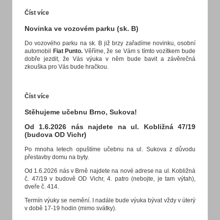
Číst více
Novinka ve vozovém parku (sk. B)
Do vozového parku na sk. B již brzy zařadíme novinku, osobní
automobil
Fiat Punto.
Věříme, že se Vám s tímto vozítkem bude
dobře jezdit, že Vás výuka v něm bude bavit a závěrečná
zkouška pro Vás bude hračkou.
Číst více
Stěhujeme učebnu Brno, Sukova!
Od 1.6.2026 nás najdete na ul. Kobližná 47/19
(budova OD Vichr)
Po mnoha letech opuštíme učebnu na ul. Sukova z důvodu
přestavby domu na byty.
Od 1.6.2026 nás v Brně najdete na nové adrese na ul. Kobližná
č. 47/19 v budově OD Vichr, 4. patro (nebojte, je tam výtah),
dveře č. 414.
Termín výuky se nemění. I nadále bude výuka bývat vždy v úterý
v době 17-19 hodin (mimo svátky).