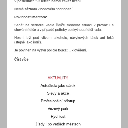
V posledních 5-ti letech neměl zákaz řízení.
Nemá záznam v bodovém hodnocení.
Povinnosti mentora:
Sedět na sedadle vedle řidiče sledovat situaci v provozu a
chování řidiče a v případě potřeby poskytnout řidiči radu.
Nesmí být pod vlivem alkoholu, návykových látek ani léků
(stejně jako řidič).
Je povinen na výzvu policie foukat… k ověření.
Číst více
AKTUALITY
Autoškola jako dárek
Slevy a akce
Profesionální přístup
Vozový park
Rychlost
Jízdy i po vetších městech